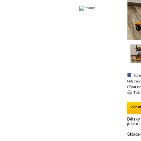
Sdíl
Odstrani
Přidat t
Tisk
Více i
Dětský 
jídelní
Skladem