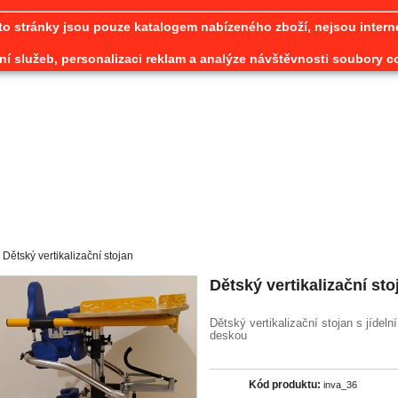
to stránky jsou pouze katalogem nabízeného zboží, nejsou inte
í služeb, personalizaci reklam a analýze návštěvnosti soubory c
Dětský vertikalizační stojan
Dětský vertikalizační sto
Dětský vertikalizační stojan s jídelní
deskou
Kód produktu:
inva_36