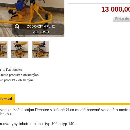
13 000,0
Přidat do
ZOBRAZIT V PLNÉ
VELIKOSTI
et na Facebooku
t tento produkt z oblíbených
ento produkt k oblíbeným
nformací
vertikalizační stojan Rehatec v krásné žluto-modré barevné variantě a navíc 
 deskou.
 dva typy tohoto stojanu: typ 102 a typ 140.