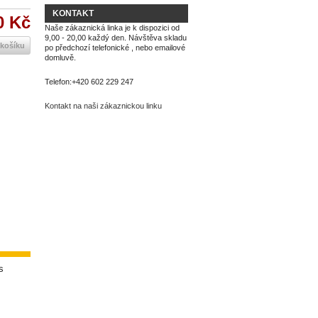
KONTAKT
0 Kč
Naše zákaznická linka je k dispozici od
9,00 - 20,00 každý den. Návštěva skladu
 košíku
po předchozí telefonické , nebo emailové
domluvě.
Telefon:
+420 602 229 247
Kontakt na naši zákaznickou linku
s