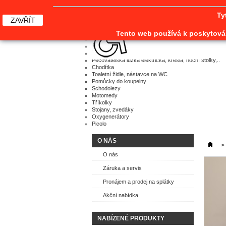
napište nám
mapa stránek
Ty
ZAVŘÍT
Home
Elektrické vozíky, scootery
Tento web používá k poskytován
Mechanické vozíky
Terapeutické vozíky
Pomůcky pro děti
Pečovatelská lůžka elektrická, křesla, noční stolky,..
Chodítka
Toaletní židle, nástavce na WC
Pomůcky do koupelny
Schodolezy
Motomedy
Tříkolky
Stojany, zvedáky
Oxygenerátory
Picolo
O NÁS
>
O nás
Záruka a servis
Pronájem a prodej na splátky
Akční nabídka
NABÍZENÉ PRODUKTY