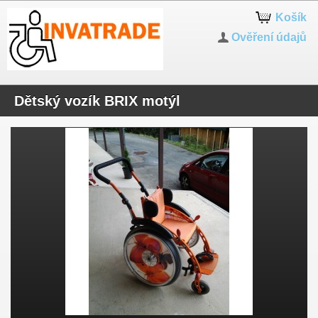
Košík
Ověření údajů
Dětský vozík BRIX motýl